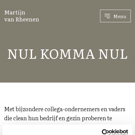
Verder naar navigatie
Ga naar hoofdinhoud
Footer
Martijn
Menu
van Rheenen
NUL KOMMA NUL
Met bijzondere collega-ondernemers en vaders
die clean hun bedrijf en gezin proberen te
dienen, start ik de podcast ‘NUL KOMMA NUL’