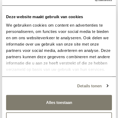
over ondernemen en vaderschap zonder
verdoving. Met afleveringen als ‘Vapen - het
Nieuwe Lijmsnuiven’ en ‘Willem I - de Opium
Deze website maakt gebruik van cookies
Koning’, gaan we met gevoel voor humor en
We gebruiken cookies om content en advertenties te
geschiedenis onze hedendaagse uitdagingen als
personaliseren, om functies voor social media te bieden
en om ons websiteverkeer te analyseren. Ook delen we
vader en ondernemer te lijf. Zónder verdoving
informatie over uw gebruik van onze site met onze
en mét specialisten ontdekken we of Hollanders
partners voor social media, adverteren en analyse. Deze
echt zo nuchter zijn…
partners kunnen deze gegevens combineren met andere
informatie die u aan ze heeft verstrekt of die ze hebben
verzameld op basis van uw gebruik van hun services.
Details tonen
Alle projecten
Alles toestaan